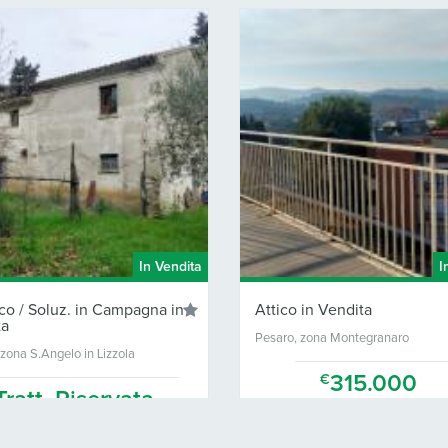
In Vendita
I
co / Soluz. in Campagna in
Attico in Vendita
ta
Pesaro, zona Montegranaro
zona S.Angelo in Lizzola
315.000
€
Tratt. Riservata
 Mq.
3
2
120 Mq.
3