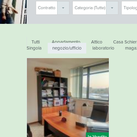
Immobili in Evidenza
Tutti
Appartamento
Attico
Casa Schier
Singola
negozio/ufficio
laboratorio
maga