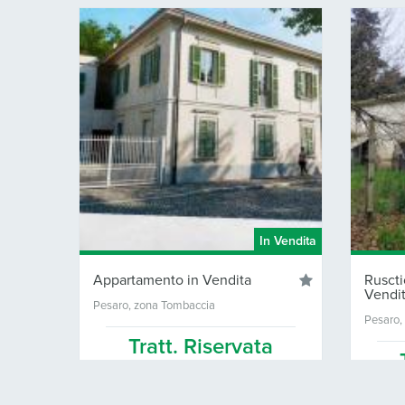
In Vendita
Appartamento in Vendita
Ruscti
Vendi
Pesaro, zona Tombaccia
Pesaro, 
Tratt. Riservata
60 Mq.
2
1
300