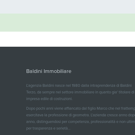
Baldini Immobiliare
L'agenzia Baldini nasce nel 1980 dalla intraprendenza di Baldini
Terzo, da sempre nel settore immobiliare in quanto gia' titolare di
impresa edile di costruzioni.
Dopo pochi anni viene affiancato dal figlio Marco che nel frattem
esercitava la professione di geometra. L'azienda cresce anno dop
anno, distinguendosi per competenza, professionalità e non ulti
per trasparenza e serietà...