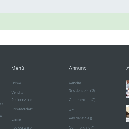
Menù
Annunci
A
Home
Vendita
Residenziale (13)
Vendita
Residenziale
Commerciale (2)
po
Commerciale
o
Affitti
ma
Residenziale ()
Affitto
Residenziale
Commerciale (1)