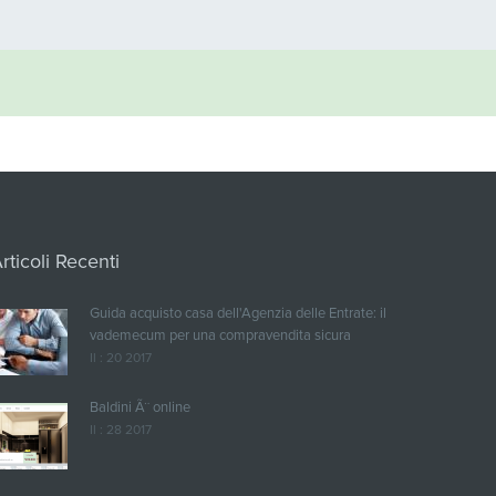
rticoli Recenti
Guida acquisto casa dell'Agenzia delle Entrate: il
vademecum per una compravendita sicura
Il : 20 2017
Baldini Ã¨ online
Il : 28 2017