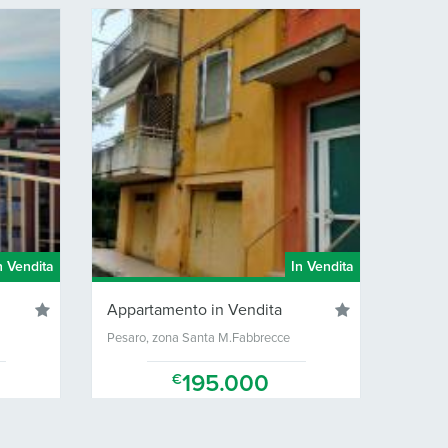
n Vendita
In Vendita
Appartamento in Vendita
Appar
Pesaro, zona Santa M.Fabbrecce
Pesaro
195.000
€
2
95 Mq.
3
1
120