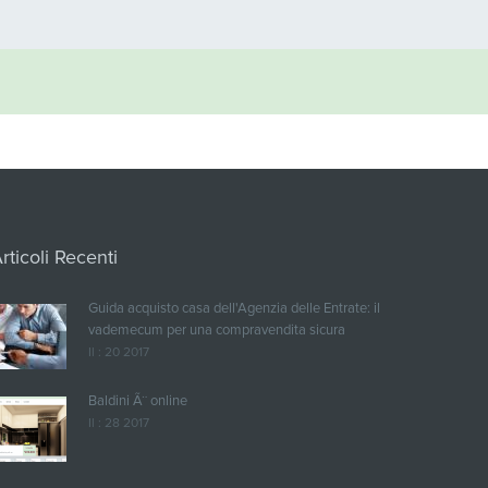
rticoli Recenti
Guida acquisto casa dell'Agenzia delle Entrate: il
vademecum per una compravendita sicura
Il : 20 2017
Baldini Ã¨ online
Il : 28 2017