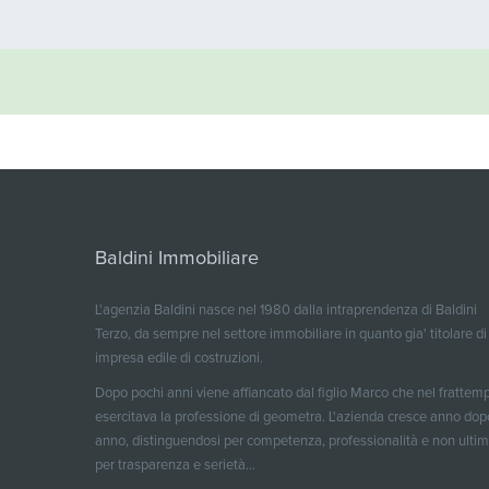
Baldini Immobiliare
L'agenzia Baldini nasce nel 1980 dalla intraprendenza di Baldini
Terzo, da sempre nel settore immobiliare in quanto gia' titolare di
impresa edile di costruzioni.
Dopo pochi anni viene affiancato dal figlio Marco che nel frattem
esercitava la professione di geometra. L'azienda cresce anno dop
anno, distinguendosi per competenza, professionalità e non ulti
per trasparenza e serietà...