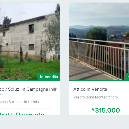
In Vendita
In Vendita
z. in Campagna in
Attico in Vendita
Pesaro, zona Montegranaro
o in Lizzola
315.000
€
Riservata
3
2
120 Mq.
3
2