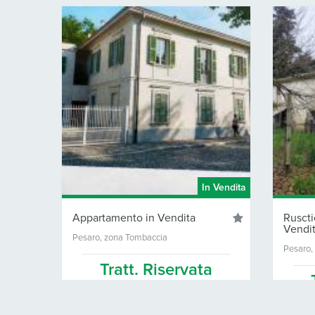
In Vendita
Appartamento in Vendita
Rusctico / Solu
Vendita
Pesaro, zona Tombaccia
Pesaro, zona S.Angel
Tratt. Riservata
Tratt. 
60 Mq.
2
1
300 Mq.