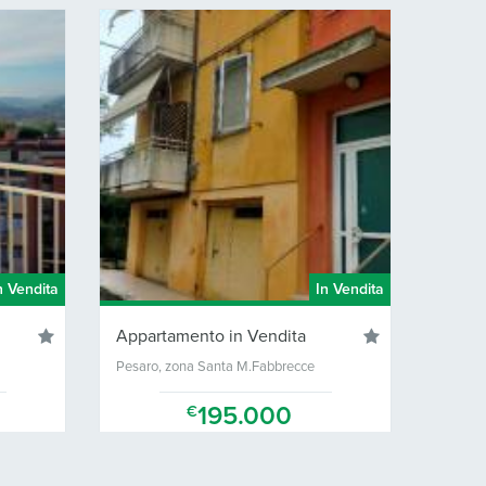
In Vendita
Appartamento in Vendita
Appartamento i
Pesaro, zona Santa M.Fabbrecce
Pesaro, zona Pant
195.000
21
€
€
95 Mq.
3
1
120 Mq.