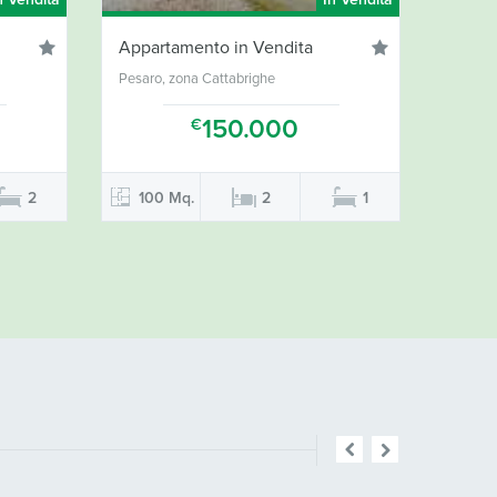
n Vendita
In Vendita
Appartamento in Vendita
Pesaro, zona Cattabrighe
150.000
€
2
100 Mq.
2
1