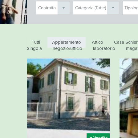
Immobili in Evidenza
Tutti
Appartamento
Attico
Casa Schier
Singola
negozio/ufficio
laboratorio
maga