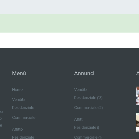
Menù
Annunci
A
Home
Vendita
Residenziale (13)
Vendita
Residenziale
Commerciale (2)
po
Commerciale
o
Affitti
ma
Residenziale ()
Affitto
Residenziale
Commerciale (1)