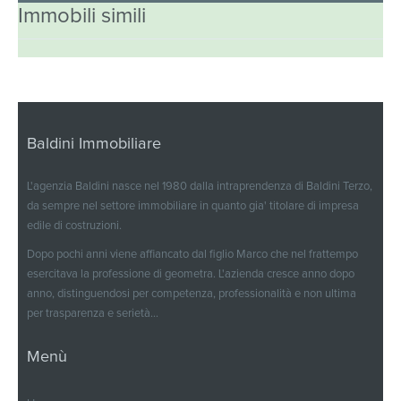
Immobili simili
Baldini Immobiliare
L'agenzia Baldini nasce nel 1980 dalla intraprendenza di Baldini Terzo,
da sempre nel settore immobiliare in quanto gia' titolare di impresa
edile di costruzioni.
Dopo pochi anni viene affiancato dal figlio Marco che nel frattempo
esercitava la professione di geometra. L'azienda cresce anno dopo
anno, distinguendosi per competenza, professionalità e non ultima
per trasparenza e serietà...
Menù