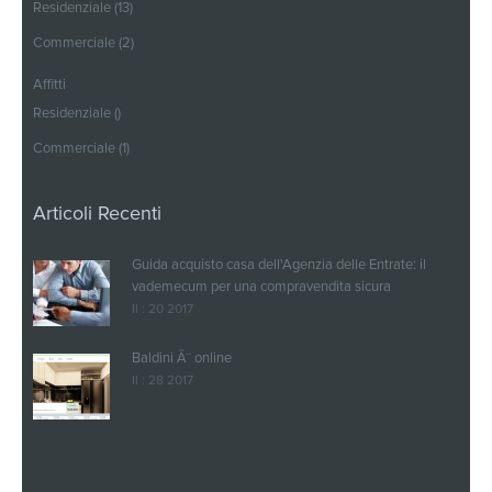
Residenziale (13)
Commerciale (2)
Affitti
Residenziale ()
Commerciale (1)
Articoli Recenti
Guida acquisto casa dell'Agenzia delle Entrate: il
vademecum per una compravendita sicura
Il : 20 2017
Baldini Ã¨ online
Il : 28 2017