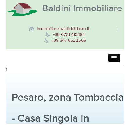
Baldini Immobiliare
immobiliare.baldini@libero.it
+39 0721 410484
+39 347 6522506
Home
1
Vendita
Pesaro, zona Tombaccia
Residenziale
- Casa Singola in
Commerciale