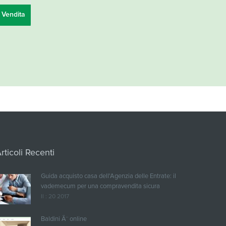
 Vendita
rticoli Recenti
Guida acquisto casa dell'Agenzia delle Entrate: il
vademecum per una compravendita sicura
Il : 20 2017
Baldini Ã¨ online