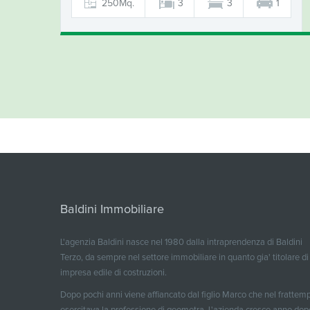
250Mq.
3
3
1
Baldini Immobiliare
L'agenzia Baldini nasce nel 1980 dalla intraprendenza di Baldini
Terzo, da sempre nel settore immobiliare in quanto gia' titolare di
impresa edile di costruzioni.
Dopo pochi anni viene affiancato dal figlio Marco che nel frattem