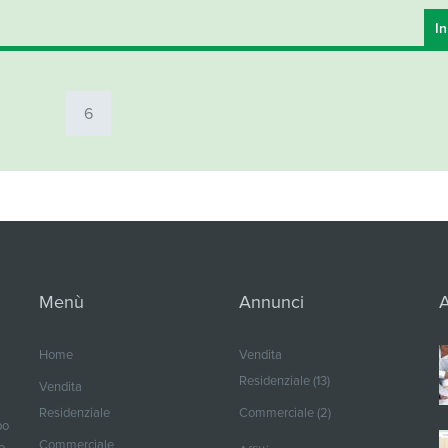
In
6
Menù
Annunci
A
Home
Vendita
Residenziale (13)
Vendita
Residenziale
Commerciale (2)
po
Commerciale