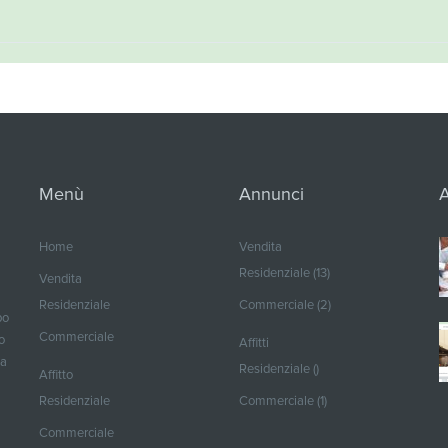
Menù
Annunci
A
Home
Vendita
Residenziale (13)
Vendita
Residenziale
Commerciale (2)
po
Commerciale
o
Affitti
ma
Residenziale ()
Affitto
Residenziale
Commerciale (1)
Commerciale