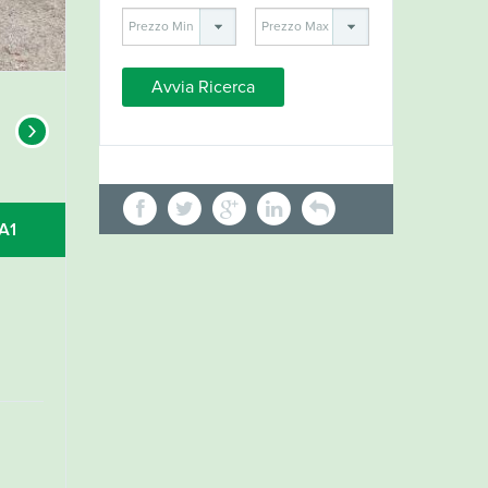
›
CA1