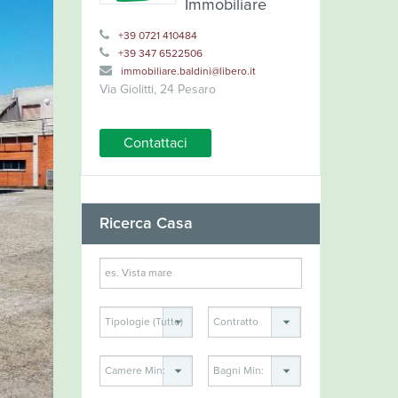
Immobiliare
+39 0721 410484
+39 347 6522506
immobiliare.baldini@libero.it
Via Giolitti, 24 Pesaro
Contattaci
Ricerca Casa