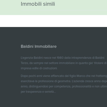
Immobili simili
Baldini Immobiliare
L'agenzia Baldini nasce nel 1980 dalla intraprendenza di Baldini
Terzo, da sempre nel settore immobiliare in quanto gia' titolare di
impresa edile di costruzioni.
Dopo pochi anni viene affiancato dal figlio Marco che nel frattem
esercitava la professione di geometra. L'azienda cresce anno dop
anno, distinguendosi per competenza, professionalità e non ulti
per trasparenza e serietà...