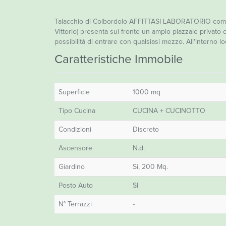
Talacchio di Colbordolo AFFITTASI LABORATORIO compost
Vittorio) presenta sul fronte un ampio piazzale privat
possibilità di entrare con qualsiasi mezzo. All'interno lo
Caratteristiche Immobile
Superficie
1000 mq
Tipo Cucina
CUCINA + CUCINOTTO
Condizioni
Discreto
Ascensore
N.d.
Giardino
Si, 200 Mq.
Posto Auto
SI
N° Terrazzi
-