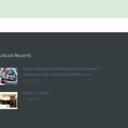
rticoli Recenti
Guida acquisto casa dell'Agenzia delle Entrate: il
vademecum per una compravendita sicura
Il : 20 2017
Baldini Ã¨ online
Il : 28 2017